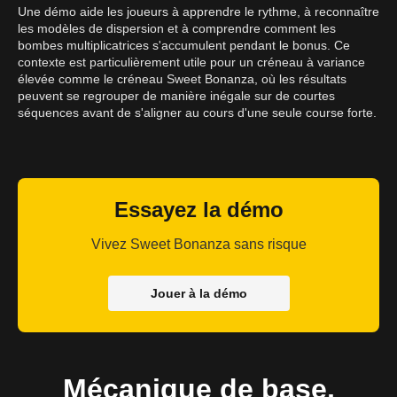
Une démo aide les joueurs à apprendre le rythme, à reconnaître
les modèles de dispersion et à comprendre comment les
bombes multiplicatrices s'accumulent pendant le bonus. Ce
contexte est particulièrement utile pour un créneau à variance
élevée comme le créneau Sweet Bonanza, où les résultats
peuvent se regrouper de manière inégale sur de courtes
séquences avant de s'aligner au cours d'une seule course forte.
Essayez la démo
Vivez Sweet Bonanza sans risque
Jouer à la démo
Mécanique de base,