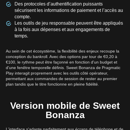
Des protocoles d’authentification puissants
sécurisent les informations de paiement et l’accès au
compte.
Les outils de jeu responsable peuvent être appliqués
à la fois aux dépenses et aux engagements de
temps.
Au sein de cet écosystème, la flexibilité des enjeux recoupe la
conception du bankroll. Avec des options par tour de €0,20 à
€100, le rythme peut être façonné en fonction d'un budget et
d'une fenêtre temporelle définis. Sweet Bonanza de Pragmatic
Play interagit proprement avec les outils côté opérateur,
permettant aux commandes de session de rester au premier
plan tandis que le titre fonctionne en pleine fidélité.
Version mobile de Sweet
Bonanza
L'interface s'adapte parfaitement aux écrans de téléphone et de