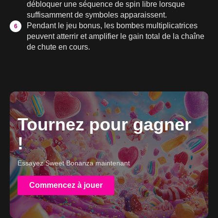
débloquer une séquence de spin libre lorsque
suffisamment de symboles apparaissent.
Pendant le jeu bonus, les bombes multiplicatrices
peuvent atterrir et amplifier le gain total de la chaîne
de chute en cours.
Tournez pour gagner
!
Essayez Sweet Bonanza maintenant
Commencez à jouer