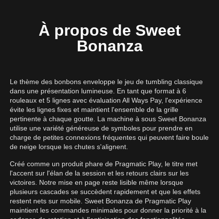
Comment aborder Sweet Bonanza de manière
responsable
À propos de Sweet
Jouer à Sweet Bonanza en ligne pour de l'argent réel
Bonanza
en France
Dépôts, Paiements & Jeu Responsable en France
Version mobile de Sweet Bonanza
Le thème des bonbons enveloppe le jeu de tumbling classique
dans une présentation lumineuse. En tant que format à 6
rouleaux et 5 lignes avec évaluation All Ways Pay, l'expérience
évite les lignes fixes et maintient l'ensemble de la grille
pertinente à chaque goutte. La machine à sous Sweet Bonanza
utilise une variété généreuse de symboles pour prendre en
charge de petites connexions fréquentes qui peuvent faire boule
de neige lorsque les chutes s'alignent.
Créé comme un produit phare de Pragmatic Play, le titre met
l'accent sur l'élan de la session et les retours clairs sur les
victoires. Notre mise en page reste lisible même lorsque
plusieurs cascades se succèdent rapidement et que les effets
restent nets sur mobile. Sweet Bonanza de Pragmatic Play
maintient les commandes minimales pour donner la priorité à la