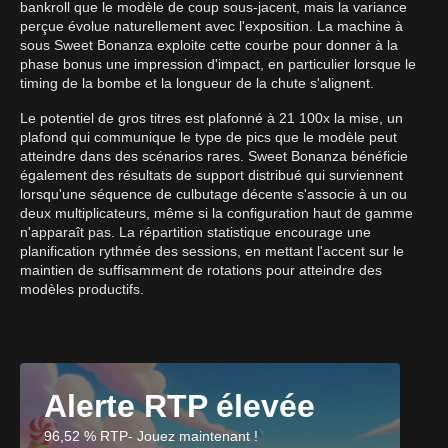
bankroll que le modèle de coup sous-jacent, mais la variance
perçue évolue naturellement avec l'exposition. La machine à
sous Sweet Bonanza exploite cette courbe pour donner à la
phase bonus une impression d'impact, en particulier lorsque le
timing de la bombe et la longueur de la chute s'alignent.
Le potentiel de gros titres est plafonné à 21 100x la mise, un
plafond qui communique le type de pics que le modèle peut
atteindre dans des scénarios rares. Sweet Bonanza bénéficie
également des résultats de support distribué qui surviennent
lorsqu'une séquence de culbutage décente s'associe à un ou
deux multiplicateurs, même si la configuration haut de gamme
n'apparaît pas. La répartition statistique encourage une
planification rythmée des sessions, en mettant l'accent sur le
maintien de suffisamment de rotations pour atteindre des
modèles productifs.
Alerte RTP élevée
96,52 % RTP- Jouez maintenant !