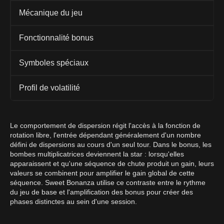
Mécanique du jeu
Fonctionnalité bonus
Symboles spéciaux
Profil de volatilité
Le comportement de dispersion régit l'accès à la fonction de
rotation libre, l'entrée dépendant généralement d'un nombre
défini de dispersions au cours d'un seul tour. Dans le bonus, les
bombes multiplicatrices deviennent la star : lorsqu'elles
apparaissent et qu'une séquence de chute produit un gain, leurs
valeurs se combinent pour amplifier le gain global de cette
séquence. Sweet Bonanza utilise ce contraste entre le rythme
du jeu de base et l'amplification des bonus pour créer des
phases distinctes au sein d'une session.