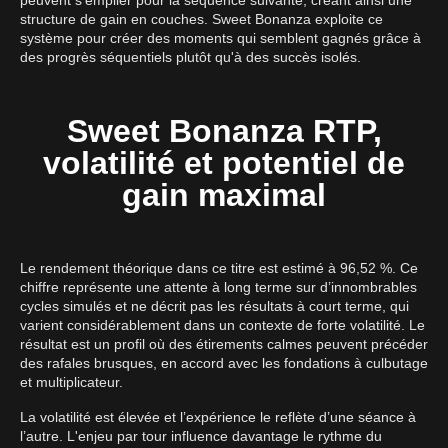
structure de gain en couches. Sweet Bonanza exploite ce
système pour créer des moments qui semblent gagnés grâce à
des progrès séquentiels plutôt qu'à des succès isolés.
Sweet Bonanza RTP,
volatilité et potentiel de
gain maximal
Le rendement théorique dans ce titre est estimé à 96,52 %. Ce
chiffre représente une attente à long terme sur d’innombrables
cycles simulés et ne décrit pas les résultats à court terme, qui
varient considérablement dans un contexte de forte volatilité. Le
résultat est un profil où des étirements calmes peuvent précéder
des rafales brusques, en accord avec les fondations à culbutage
et multiplicateur.
La volatilité est élevée et l’expérience le reflète d’une séance à
l’autre. L'enjeu par tour influence davantage le rythme du