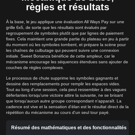
règles et résultats
À la base, le jeu applique une évaluation All Ways Pay sur une
grille 6x5, de sorte que les résultats sont évalués par
regroupement de symboles plutôt que par lignes de paiement
fixes. Cela maintient une grande partie du plateau en jeu à partir
du moment où les symboles tombent, et prépare la scène pour
les chaînes de culbutage qui peuvent suivre une connexion
initiale. Sweet Bonanza bénéficie de cette ampleur, car le
mécanisme encourage les séquences étendues sans ajouter de
couches de règles complexes.
Le processus de chute supprime les symboles gagnants et
dessine des remplacements pour remplir les espaces vides.
Tout au long d'une session, cela peut ressembler à des vagues
déferlantes lorsqu'une victoire attire la suivante, ne se brisant
que lorsqu'aucun autre groupe correspondant n'apparaît. La
cadence est vive et la sensation d'élan est le résultat direct de la
répétition du mécanisme au cours d'un seul tour payé.
Résumé des mathématiques et des fonctionnalités