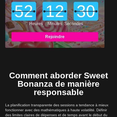
52
12
28
Heures
Minutes
Secondes
Rejoindre
Comment aborder Sweet
Bonanza de manière
responsable
La planification transparente des sessions a tendance à mieux
fonctionner avec des mathématiques à haute volatilité. Définir
des limites claires de dépenses et de temps avant le début du