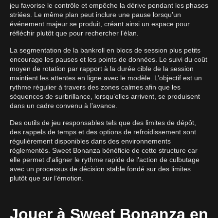
jeu favorise le contrôle et empêche la dérive pendant les phases
striées. Le même plan peut inclure une pause lorsqu’un
événement majeur se produit, créant ainsi un espace pour
réfléchir plutôt que pour rechercher l’élan.
La segmentation de la bankroll en blocs de session plus petits
encourage les pauses et les points de données. Le suivi du coût
moyen de rotation par rapport à la durée cible de la session
maintient les attentes en ligne avec le modèle. L’objectif est un
rythme régulier à travers des zones calmes afin que les
séquences de surbrillance, lorsqu’elles arrivent, se produisent
dans un cadre convenu à l’avance.
Des outils de jeu responsables tels que des limites de dépôt,
des rappels de temps et des options de refroidissement sont
régulièrement disponibles dans des environnements
réglementés. Sweet Bonanza bénéficie de cette structure car
elle permet d'aligner le rythme rapide de l'action de culbutage
avec un processus de décision stable fondé sur des limites
plutôt que sur l'émotion.
Jouer à Sweet Bonanza en