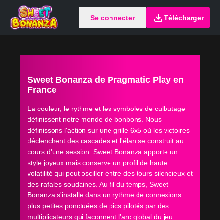
Se connecter
Télécharger
Sweet Bonanza de Pragmatic Play en
France
La couleur, le rythme et les symboles de culbutage
définissent notre monde de bonbons. Nous
définissons l'action sur une grille 6x5 où les victoires
déclenchent des cascades et l'élan se construit au
cours d'une session. Sweet Bonanza apporte un
style joyeux mais conserve un profil de haute
volatilité qui peut osciller entre des tours silencieux et
des rafales soudaines. Au fil du temps, Sweet
Bonanza s'installe dans un rythme de connexions
plus petites ponctuées de pics pilotés par des
multiplicateurs qui façonnent l'arc global du jeu.