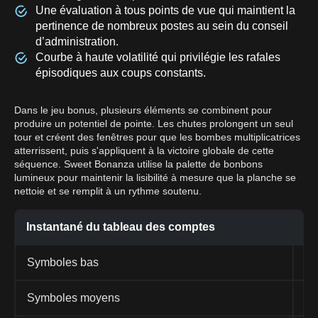
Une évaluation à tous points de vue qui maintient la
pertinence de nombreux postes au sein du conseil
d’administration.
Courbe à haute volatilité qui privilégie les rafales
épisodiques aux coups constants.
Dans le jeu bonus, plusieurs éléments se combinent pour
produire un potentiel de pointe. Les chutes prolongent un seul
tour et créent des fenêtres pour que les bombes multiplicatrices
atterrissent, puis s'appliquent à la victoire globale de cette
séquence. Sweet Bonanza utilise la palette de bonbons
lumineux pour maintenir la lisibilité à mesure que la planche se
nettoie et se remplit à un rythme soutenu.
Instantané du tableau des comptes
Sy
Symboles bas
Fr
Symboles moyens
Fr