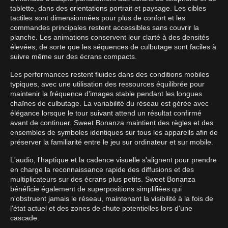
tablette, dans des orientations portrait et paysage. Les cibles
tactiles sont dimensionnées pour plus de confort et les
commandes principales restent accessibles sans couvrir la
planche. Les animations conservent leur clarté à des densités
élevées, de sorte que les séquences de culbutage sont faciles à
suivre même sur des écrans compacts.
Les performances restent fluides dans des conditions mobiles
typiques, avec une utilisation des ressources équilibrée pour
maintenir la fréquence d'images stable pendant les longues
chaînes de culbutage. La variabilité du réseau est gérée avec
élégance lorsque le tour suivant attend un résultat confirmé
avant de continuer. Sweet Bonanza maintient des règles et des
ensembles de symboles identiques sur tous les appareils afin de
préserver la familiarité entre le jeu sur ordinateur et sur mobile.
L'audio, l'haptique et la cadence visuelle s'alignent pour prendre
en charge la reconnaissance rapide des diffusions et des
multiplicateurs sur des écrans plus petits. Sweet Bonanza
bénéficie également de superpositions simplifiées qui
n'obstruent jamais le réseau, maintenant la visibilité à la fois de
l'état actuel et des zones de chute potentielles lors d'une
cascade.