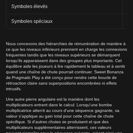
Symboles élevés
Sy
Symboles spéciaux
Bo
Nous concevons des hiérarchies de rémunération de manière à
ce que les niveaux inférieurs prennent en charge les connexions
fréquentes tandis que les niveaux supérieurs se démarquent
lorsqu'ils apparaissent dans des groupes plus importants. Cet
équilibre aide les joueurs à lire rapidement le tableau et à sentir
quand une chaîne de chute pourrait continuer. Sweet Bonanza
de Pragmatic Play a été conçu pour rendre cette boucle de
rétroaction claire sans superpositions encombrées ni effets
intrusifs.
Une autre pierre angulaire est la manière dont les
multiplicateurs entrent dans le calcul. Lorsqu'une bombe
multiplicatrice atterrit au cours d'une séquence gagnante, sa
valeur s'applique au gain total pour cette chaîne de chute
spécifique. Si d'autres chutes se produisent et que des
multiplicateurs supplémentaires atterrissent, ces valeurs
peuvent s'empiler pour la séquence suivante, créant ainsi une